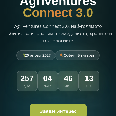
Agriventures
Connect 3.0
Agriventures Connect 3.0, най-голямото
събитие за иновации в земеделието, храните и
технологиите
20 април 2027
София, България
257
04
46
10
ДНИ
ЧАСА
МИН.
СЕК.
Заяви интерес